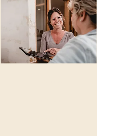
Implantate
Invisalign
Bleaching
Zu allen